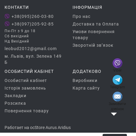
КОНТАКТИ
ІНФОРМАЦІЯ
+38(095)260-03-80
Про нас
+38(097)205-92-85
Доставка та Оплата
Пн-Пт з 9 до 18
Умови повернення
Сб вихідний
товару
Нд Вихідний
Зворотній зв’язок
leobud2012@gmail.com
м. Львів, вул. Зелена 149
Б
Viber
ОСОБИСТИЙ КАБІНЕТ
ДОДАТКОВО
Особистий кабінет
Виробники
Telegram
Історія замовлень
Карта сайту
Закладки
Розсилка
Замовити
дзвінок
Повернення товару
Работает на
ocStore
Aurus
Aridius