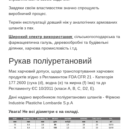
Завдяки своїм властивостям значно спрощують
виробничий процес.
Термін експлуатації довший ніж у аналогічних армованих
шлангів з пвх.
Широкий спектр використання
:
сільськогосподарська та
фармацевтична галузь, деревообробні та будівельні
ділянки, харчова промисловість і.т.д.
Рукав поліуретановий
Має харчовий допуск, щодо транспортування харчових
продуктів згідно з Регламентом FDA CFR 21 - Категорія
177.2600 (суха (d), водна (e) та жирна (f) їжа) та до
Регламенту ЄС 10/2011 (класи A, B, C, D2, E).
Дані надано виробником поліуретанових шлангів - Фірмою
Industrie Plastiche Lombarde S.p.A
Увага! Не всі діаметри є на складі.