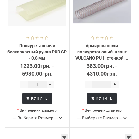
Герметичные
. Изделия оснащены
стальными хомутами, которые
обеспечивают непроницаемость на
стыковых участках.
Если Вас заинтересовали рукава
Полиуретановый
Армированный
полиуретановые для аспирации и других
бескаркасный рукав PUR SP
полиуретановый шланг
целей, обращайтесь по указанным
- 0.8 мм
VULCANO PU H стенкой ...
номерам.
1223.00грн. -
383.00грн. -
5930.00грн.
4310.00грн.
Здесь Вам предоставят исчерпывающую
информацию о каждом виде или
помогут сделать правильный выбор.
КУПИТЬ
КУПИТЬ
Внутренний диаметр
Внутренний диаметр