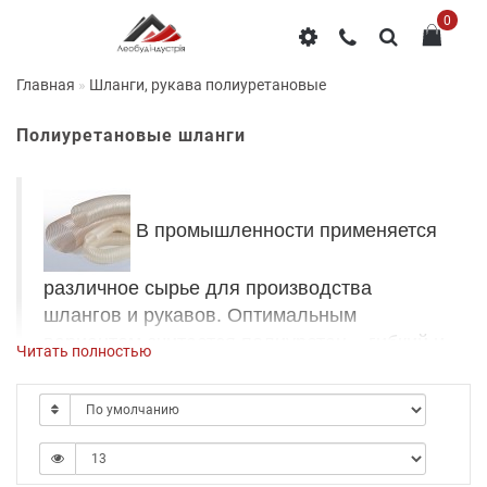
0
Главная
Шланги, рукава полиуретановые
Полиуретановые шланги
В промышленности применяется
различное сырье для производства
шлангов и рукавов. Оптимальным
вариантом считается полиуретан – гибкий и
Читать полностью
одновременно прочный материал. В
результате Вы получаете
шланг
полиуретановый 100мм
(армированный) –
надежный и долговечный инструмент,
способный продуктивно работать с