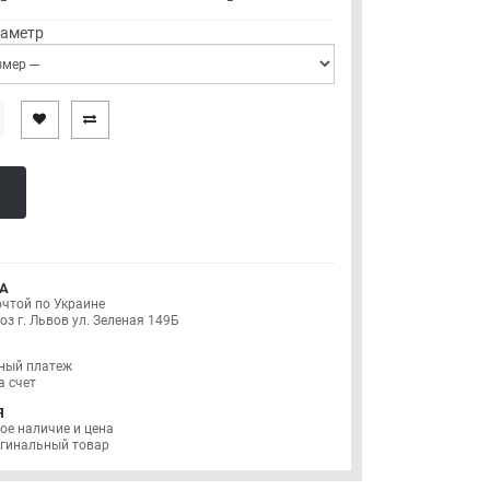
иаметр
А
очтой по Украине
з г. Львов ул. Зеленая 149Б
ный платеж
а счет
Я
ое наличие и цена
игинальный товар