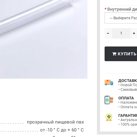
Внутренний д
КУПИТЬ
ДОСТАВК
• Новой П
• Самовыво
ОПЛАТА
• Наложен
• Оплата н
ГАРАНТИ
• Актуальн
прозрачный пищевой пвх
• 100% ор
от -10 ° C до + 60 ° C