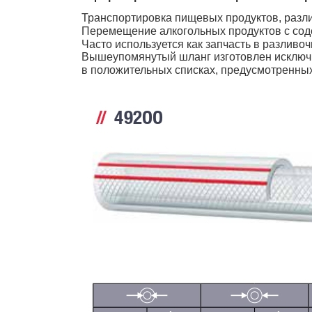
Транспортировка
пищевых продуктов
,
разл
Перемещение
алкогольны
х
продукт
ов
с сод
Ч
асто используется
как запчасть в
разливоч
Вышеупомянутый шланг изготовлен исключи
в положительных списках, предусмотренны