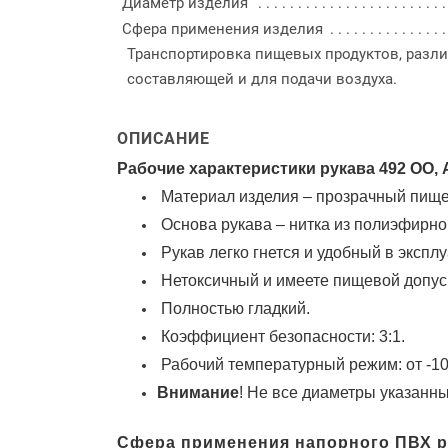
Диаметр изделия
Сфера применения изделия
Транспортировка пищевых продуктов, разл
составляющей и для подачи воздуха.
ОПИСАНИЕ
Рабочие характеристики рукава 492
OO
,
Материал изделия – прозрачн
ый
пищ
Основа рукава – нитка из полиэфирно
Рукав
легко гнется
и
удобный в экспл
Н
етоксичны
й и имеете пищевой допу
Полностью г
ладк
ий
.
Коэффициент безопасности: 3:1.
Рабо
чий
температурн
ый режим
: от -1
Внимание
! Не все диаметры указанны
Сфера применения
напорного
ПВХ р