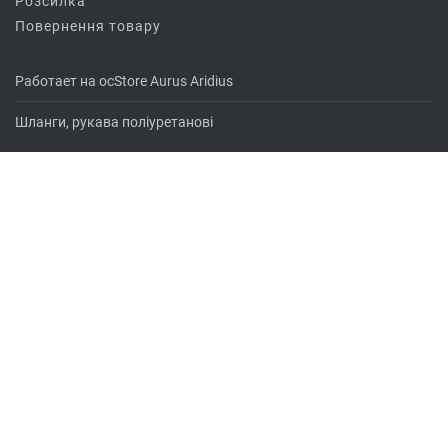
Розсилка
Повернення товару
Работает на
ocStore
Aurus
Aridius
Шланги, рукава поліуретанові